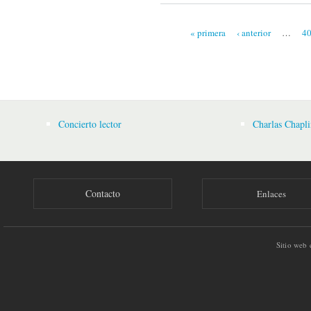
« primera
‹ anterior
…
4
Páginas
Concierto lector
Charlas Chapli
Contacto
Enlaces
Sitio web