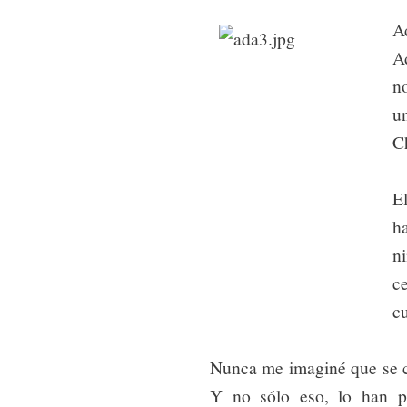
A
A
n
un
Ch
E
h
n
c
c
Nunca me imaginé que se co
Y no sólo eso, lo han p