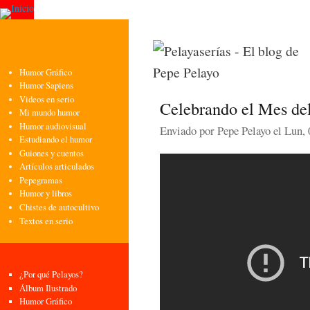
Pasa
con
pri
Humor Gráfico
Humor Sapiens
Videos en serio
Celebrando el Mes del
Mi mundo humor
Humor audiovisual
Enviado por
Pepe Pelayo
el Lun, 
Estudiando el humor
Guiones y cuentos
Artículos articulados
Pepegramas
Humor y libros
Chistes de autocultivo
Textos en serio
¿Por qué Pelayos?
Álbum Ilustrado
Humor Gráfico