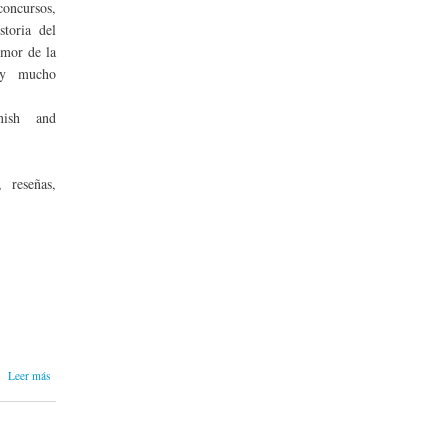
 concursos,
storia del
umor de la
 y mucho
ish and
, reseñas,
sobre
Leer más
Acaba de
publicarse
el Boletín
Humor