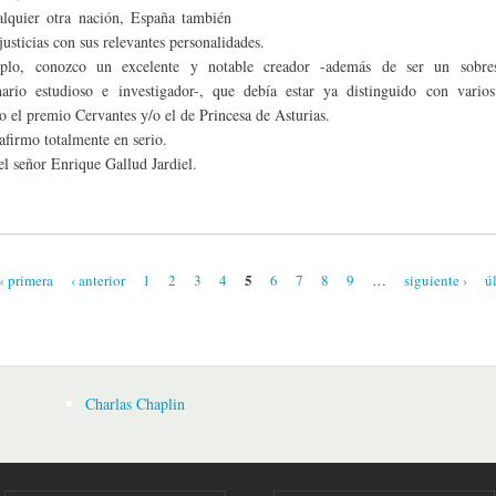
lquier otra nación, España también
usticias con sus relevantes personalidades.
plo, conozco un excelente y notable creador -además de ser un sobres
nario estudioso e investigador-, que debía estar ya distinguido con vario
o el premio Cervantes y/o el de Princesa de Asturias.
afirmo totalmente en serio.
el señor Enrique Gallud Jardiel.
5
« primera
‹ anterior
1
2
3
4
6
7
8
9
…
siguiente ›
ú
s
Charlas Chaplin