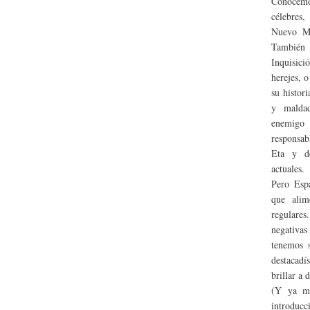
Conocemo
célebres
Nuevo Mu
También 
Inquisic
herejes, 
su histori
y maldad
enemigo
responsab
Eta y de
actuales.
Pero Esp
que alim
regulare
negativa
tenemos 
destacad
brillar a d
(Y ya me
introducc