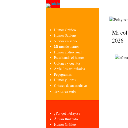
Humor Gráfico
Mi col
Humor Sapiens
2026
Videos en serio
Mi mundo humor
Humor audiovisual
Estudiando el humor
Guiones y cuentos
Artículos articulados
Pepegramas
Humor y libros
Chistes de autocultivo
Textos en serio
¿Por qué Pelayos?
Álbum Ilustrado
Humor Gráfico