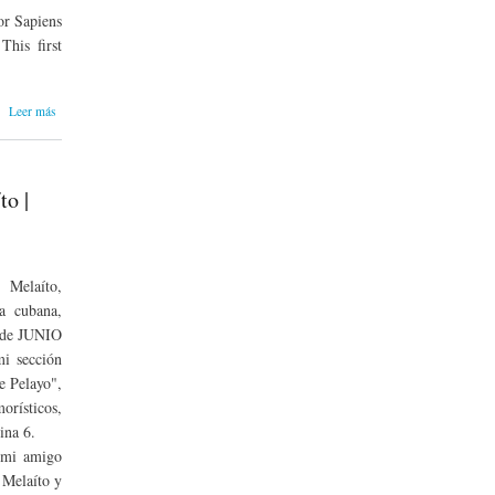
or Sapiens
This first
sobre El
Leer más
laboratorio
del humor
No. 1 /
The
to |
humor lab
No. 1
Melaíto,
ca cubana,
s de JUNIO
i sección
e Pelayo",
rísticos,
ina 6.
 mi amigo
 Melaíto y