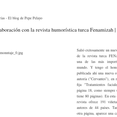
Pasar al
contenido
principal
aboración con la revista humorística turca Fenamizah | 
Salió exitosamente un nu
de la revista turca FE
una de las más importa
mundo. Y tengo el hono
publicada ahí una nueva 
autoría ("Cervantes"), en 
fija "Tratamientos facia
página 18, como siempre (
tiene 80 páginas). En esta 
revista ofrece 191 viñet
autores de 44 países. Ta
otra página, aparece una c