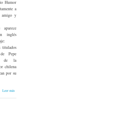
tio Humor
itamente a
i amigo y
 aparece
n inglés
je:
 titulados
» de Pepe
fe de la
or chilena
zan por su
sobre Mi
Leer más
colaboración
con la
revista
humorística
turca
Fenamizah |
Julio, 2026