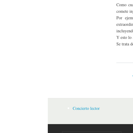
Como cua
comete inj
Por ejem
extraordi
incluyend
Y esto lo 
Se trata d
Página
Concierto lector