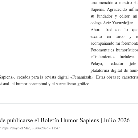
una mención a nuestro si
Sapiens. Agradecido infin
su fundador y editor, m
colega Aziz Yavuzdoğan.
Ahora traduzco lo que
escrito en turco y e
acompañando mi fotomonta
Fotomontajes humorísticos
«Tratamientos faciales
Pelayo, redactor je
plataforma digital de hum
piens», creados para la revista digital «Fenamizah». Estas obras se caracteri
visual, el humor conceptual y el surrealismo gráfico.
de publicarse el Boletín Humor Sapiens | Julio 2026
r
Pepe Pelayo
el Mar, 30/06/2026 - 11:47