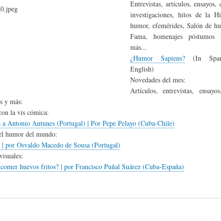
Entrevistas, artículos, ensayos,
investigaciones, hitos de la Hi
humor, efemérides, Salón de h
Fama, homenajes póstumos
más...
¿Humor Sapiens?
(In Span
English)
Novedades del mes:
Artículos, entrevistas, ensayos
es y más:
con la vis cómica:
a a Antonio Antunes (Portugal) | Por Pepe Pelayo (Cuba-Chile)
el humor del mundo:
I | por Osvaldo Macedo de Sousa (Portugal)
isuales:
 comer huevos fritos? | por Francisco Puñal Suárez (Cuba-España)