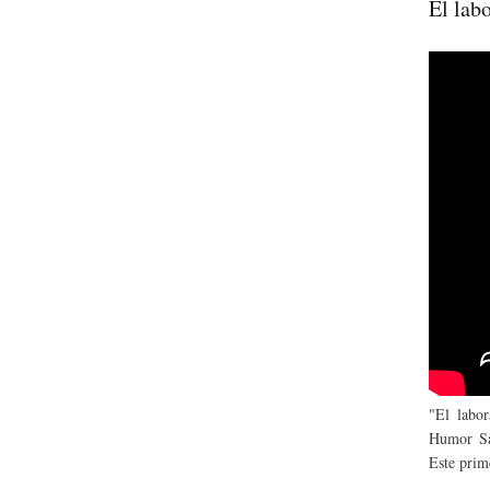
El lab
"El labor
Humor Sap
Este prime