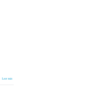
sobre Mi
Leer más
colaboración
con la
publicación
humorística
cubana
Melaíto |
Junio, 2026