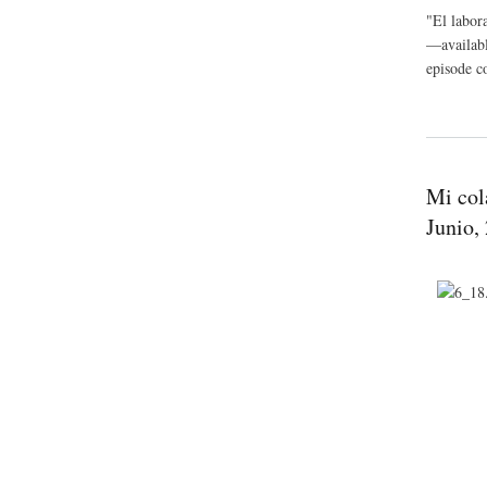
"El labor
—availabl
episode c
Mi col
Junio,