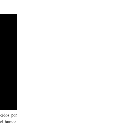
Sapiens |
Julio 2026
cidos por
 el humor.