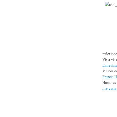
reflexion
Vis a vis 
Entrevist
Museos d
Francia I
Humores v
¿Te gusta