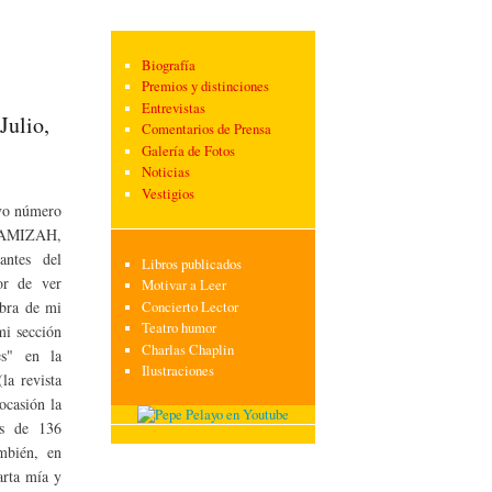
Biografía
Premios y distinciones
Entrevistas
Julio,
Comentarios de Prensa
Galería de Fotos
Noticias
Vestigios
evo número
NAMIZAH,
ntes del
Libros publicados
r de ver
Motivar a Leer
obra de mi
Concierto Lector
Teatro humor
mi sección
Charlas Chaplin
les" en la
Ilustraciones
la revista
ocasión la
as de 136
mbién, en
arta mía y