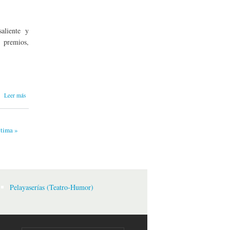
aliente y
s premios,
sobre
Leer más
Sobre
Enrique
Gallud
ltima »
Jardiel y
uno de sus
últimos
libros
Pelayaserías (Teatro-Humor)