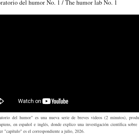
oratorio del humor No. 1 / The humor lab No. 1
atorio del humor" es una nueva serie de breves videos (2 minutos), produ
iens, en español e inglés, donde explico una investigación científica sobre
r "capítulo" es el correspondiente a julio, 2026.