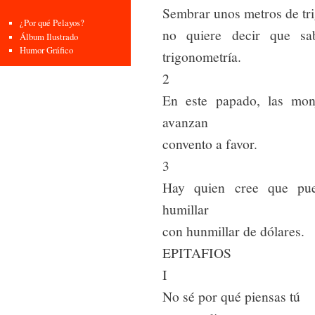
Sembrar unos metros de tr
¿Por qué Pelayos?
no quiere decir que sa
Álbum Ilustrado
Humor Gráfico
trigonometría.
2
En este papado, las mon
avanzan
convento a favor.
3
Hay quien cree que pu
humillar
con hunmillar de dólares.
EPITAFIOS
I
No sé por qué piensas tú