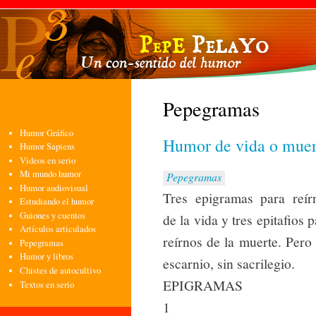
Pasa
con
pri
Pepegramas
Humor Gráfico
Humor de vida o muer
Humor Sapiens
Videos en serio
Mi mundo humor
Pepegramas
Humor audiovisual
Tres epigramas para reír
Estudiando el humor
Guiones y cuentos
de la vida y tres epitafios 
Artículos articulados
reírnos de la muerte. Pero 
Pepegramas
Humor y libros
escarnio, sin sacrilegio.
Chistes de autocultivo
EPIGRAMAS
Textos en serio
1