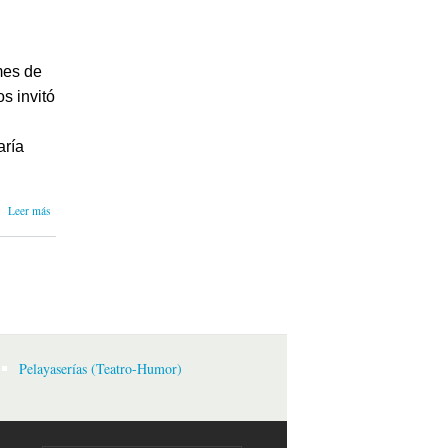
grado.
mes de
s invitó
aría
sobre Sobre
Leer más
El
chupacabras
de Pirque
Pelayaserías (Teatro-Humor)