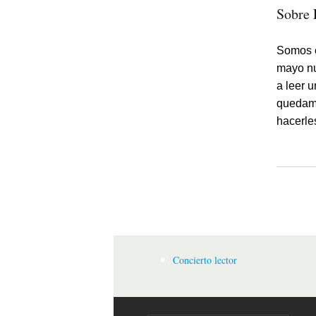
Sobre 
Somos e
mayo nu
a leer 
quedamo
hacerle
Página
Concierto lector