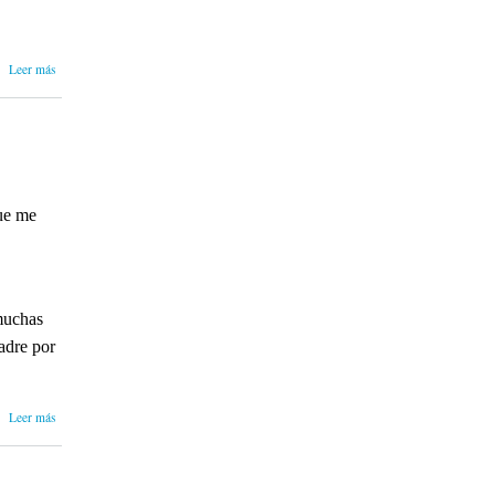
sobre
Leer más
Tesis:
Humor y
lectura
ue me
muchas
adre por
sobre
Leer más
Entrevista
de una
alumna