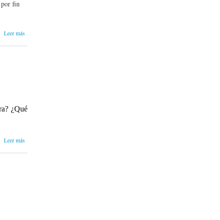
 por fin
sobre
Leer más
Humor
Laboral:
conversando
con Pepe
Pelayo
ara? ¿Qué
sobre
Leer más
Humorista
cubano en
Chile