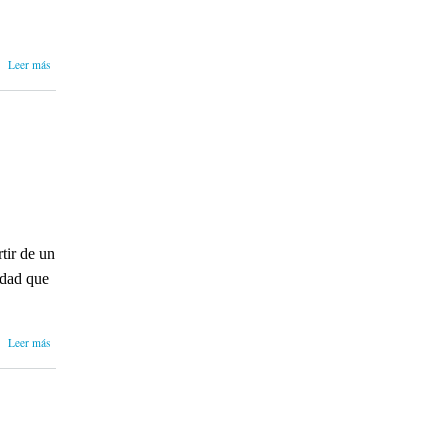
sobre
Leer más
Humor
Sapiens.
Tesis de
Bachillerato
tir de un
idad que
sobre
Leer más
¿Qué es el
humor?