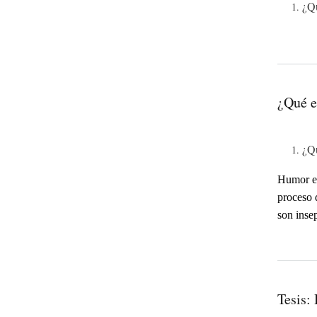
¿Qu
¿Qué e
¿Qu
Humor es
proceso 
son inse
Tesis: