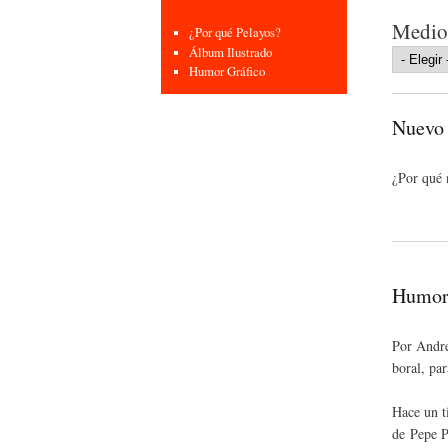
Medio
¿Por qué Pelayos?
Álbum Ilustrado
Humor Gráfico
Nuevo 
¿Por qué n
Humor 
Por Andre
boral, pa
Hace un t
de Pepe P