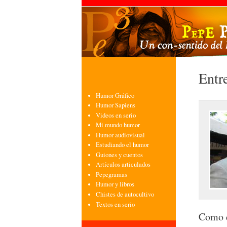
Entre
Humor Gráfico
Humor Sapiens
Videos en serio
Mi mundo humor
Humor audiovisual
Estudiando el humor
Guiones y cuentos
Artículos articulados
Pepegramas
Humor y libros
Chistes de autocultivo
Textos en serio
Como e