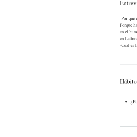
Entrevi
-Por qué d
Porque ha
en el hum
en Latino
-Cuál es l
Hábito 
¿Po