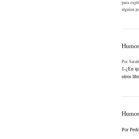
para expli
alguien p
Humori
Por Sara
1-¿En qu
otros lib
Humor 
Por Pedr