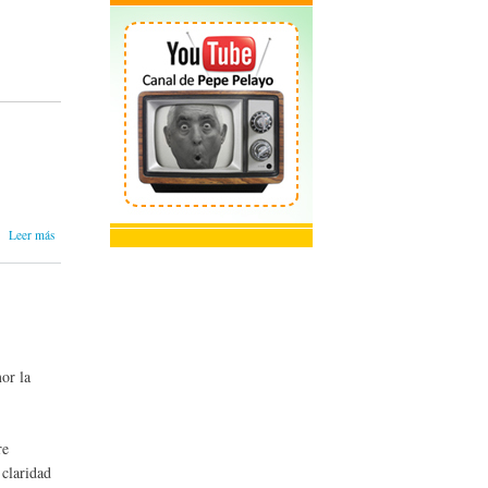
sobre
Leer más
Nuevo
libro
"Memoria
biográfica
del humor
cubano"
or la
re
 claridad