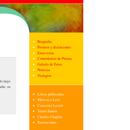
Biografía
Premios y distinciones
Entrevistas
Comentarios de Prensa
Galería de Fotos
Noticias
Vestigios
lo largo
adas en
Libros publicados
Motivar a Leer
Concierto Lector
Teatro humor
Charlas Chaplin
Ilustraciones