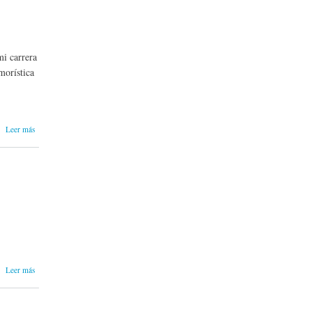
mi carrera
morística
sobre
Leer más
Entrevistas
a
escritores
sobre
Leer más
Hábito
lector.
Tesis de