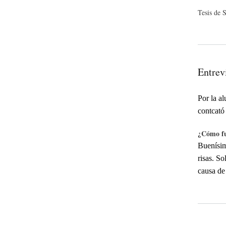
Tesis de 
Entrev
Por la 
contcató
¿Cómo fu
Buenísim
risas. S
causa de