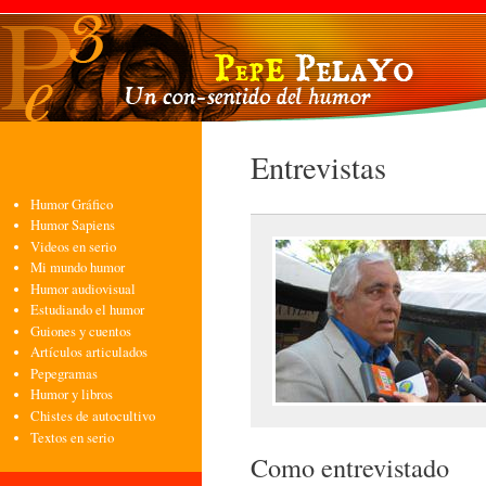
Pasa
con
pri
Entrevistas
Humor Gráfico
Humor Sapiens
Videos en serio
Mi mundo humor
Humor audiovisual
Estudiando el humor
Guiones y cuentos
Artículos articulados
Pepegramas
Humor y libros
Chistes de autocultivo
Textos en serio
Como entrevistado