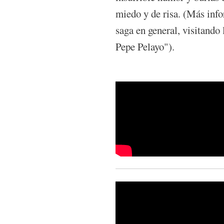
miedo y de risa. (Más infor
saga en general, visitando
Pepe Pelayo").
Pepe Pelayo presenta su 
Ep. 17: Ada, madrina y o