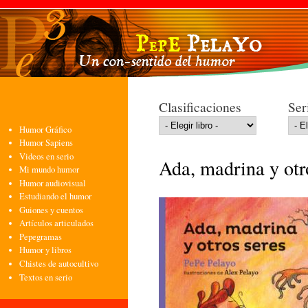
Pasa
con
pri
Clasificaciones
Ser
Humor Gráfico
Humor Sapiens
Videos en serio
Ada, madrina y otr
Mi mundo humor
Humor audiovisual
Estudiando el humor
Guiones y cuentos
Artículos articulados
Pepegramas
Humor y libros
Chistes de autocultivo
Textos en serio