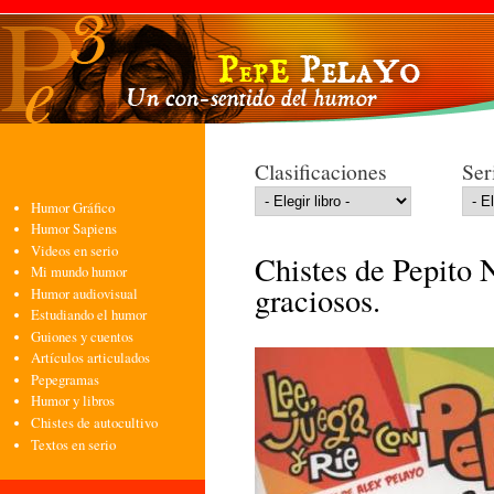
Pasa
con
pri
Clasificaciones
Ser
Humor Gráfico
Humor Sapiens
Videos en serio
Chistes de Pepito 
Mi mundo humor
graciosos.
Humor audiovisual
Estudiando el humor
Guiones y cuentos
Artículos articulados
Pepegramas
Humor y libros
Chistes de autocultivo
Textos en serio