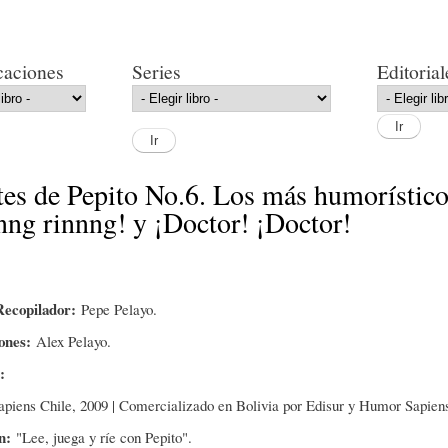
Pasar al
contenido
principal
caciones
Series
Editorial
tes de Pepito No.6. Los más humorístic
nng rinnng! y ¡Doctor! ¡Doctor!
Recopilador:
Pepe Pelayo.
iones:
Alex Pelayo.
l:
piens Chile, 2009 | Comercializado en Bolivia por Edisur y Humor Sapien
ón:
"Lee, juega y ríe con Pepito".