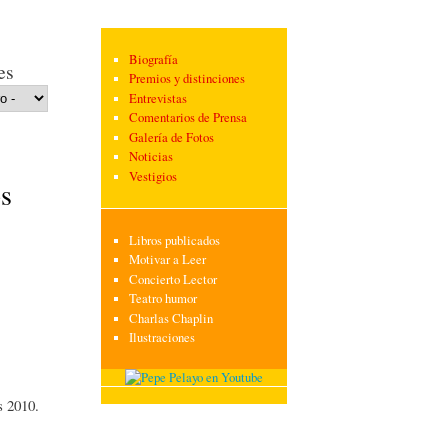
Biografía
es
Premios y distinciones
Entrevistas
Comentarios de Prensa
Galería de Fotos
Noticias
Vestigios
os
Libros publicados
Motivar a Leer
Concierto Lector
Teatro humor
Charlas Chaplin
Ilustraciones
s 2010.