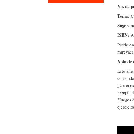
No. de p
Tema:
C
Sugeren
ISBN:
9
Puede esc
mireyae
Nota de 
Esto amen
consolida
¿Un conse
recopilado
"Juegos d
ejercicio
Pepe P