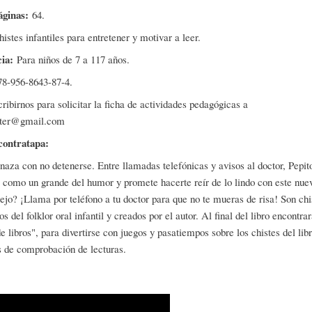
áginas:
64.
histes infantiles para entretener y motivar a leer.
cia:
Para niños de 7 a 117 años.
78-956-8643-87-4.
ribirnos para solicitar la ficha de actividades pedagógicas a
ster@gmail.com
contratapa:
aza con no detenerse. Entre llamadas telefónicas y avisos al doctor, Pepit
 como un grande del humor y promete hacerte reír de lo lindo con este nuev
jo? ¡Llama por teléfono a tu doctor para que no te mueras de risa! Son chi
s del folklor oral infantil y creados por el autor. Al final del libro encontrar
e libros", para divertirse con juegos y pasatiempos sobre los chistes del li
s de comprobación de lecturas.
elayo presenta su colección "Pepito lee, juega y ríe"