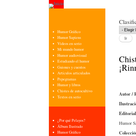
Clasifi
Humor Gráfico
Humor Sapiens
Videos en serio
Mi mundo humor
Humor audiovisual
Chis
Estudiando el humor
¡Rin
Guiones y cuentos
Artículos articulados
Pepegramas
Humor y libros
Chistes de autocultivo
Autor / 
Textos en serio
Ilustrac
Editoria
¿Por qué Pelayos?
Humor Sa
Álbum Ilustrado
Colecci
Humor Gráfico