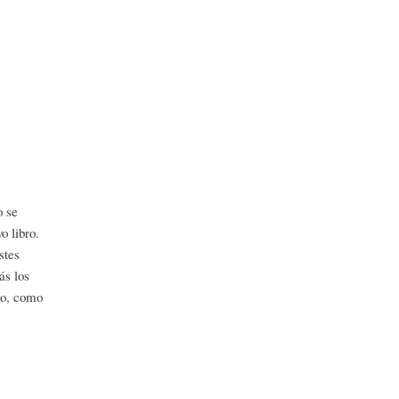
o se
o libro.
stes
ás los
bro, como
.(12 libros)