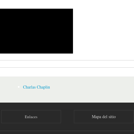
elayo presenta su colección "Pepito lee, juega y ríe"
Charlas Chaplin
Mapa del sitio
Enlaces