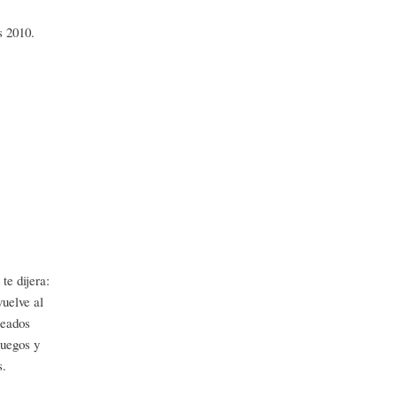
s 2010.
te dijera:
vuelve al
reados
juegos y
s.