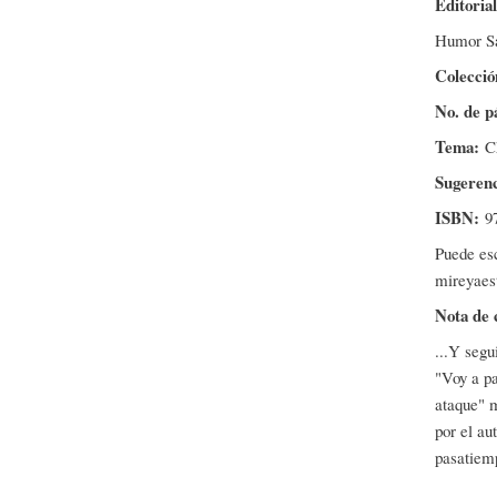
Editoria
Humor Sa
Colecci
No. de p
Tema:
C
Sugeren
ISBN:
9
Puede esc
mireyae
Nota de 
...Y segu
"Voy a pa
ataque" m
por el au
pasatiemp