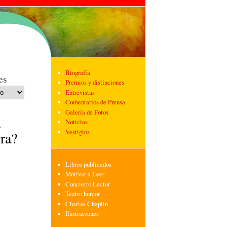
Biografía
es
Premios y distinciones
Entrevistas
Comentarios de Prensa
Galería de Fotos
s
Noticias
Vestigios
ra?
Libros publicados
Motivar a Leer
Concierto Lector
Teatro humor
Charlas Chaplin
Ilustraciones