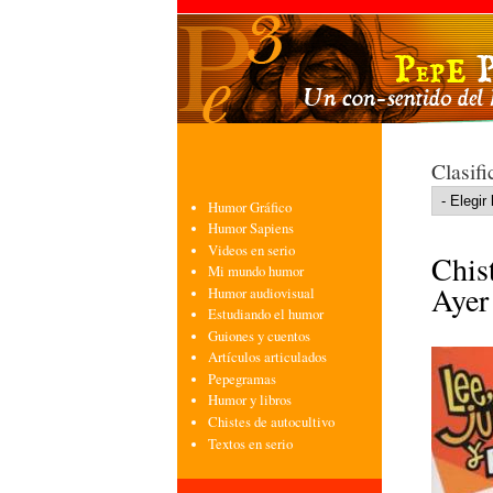
Clasifi
Humor Gráfico
Humor Sapiens
Videos en serio
Chis
Mi mundo humor
Ayer
Humor audiovisual
Estudiando el humor
Guiones y cuentos
Artículos articulados
Pepegramas
Humor y libros
Chistes de autocultivo
Textos en serio