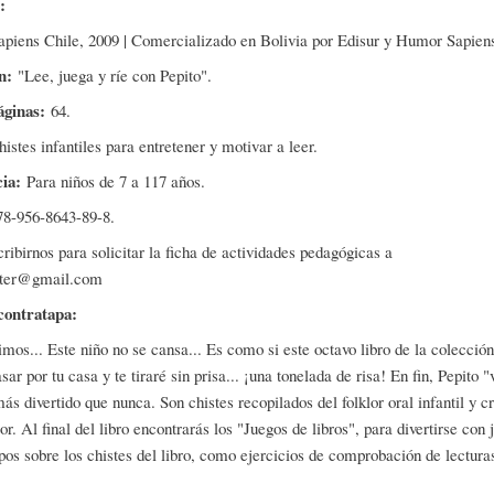
l:
piens Chile, 2009 | Comercializado en Bolivia por Edisur y Humor Sapien
ón:
"Lee, juega y ríe con Pepito".
áginas:
64.
histes infantiles para entretener y motivar a leer.
cia:
Para niños de 7 a 117 años.
78-956-8643-89-8.
ribirnos para solicitar la ficha de actividades pedagógicas a
ster@gmail.com
contratapa:
imos... Este niño no se cansa... Es como si este octavo libro de la colección 
sar por tu casa y te tiraré sin prisa... ¡una tonelada de risa! En fin, Pepito "
ás divertido que nunca. Son chistes recopilados del folklor oral infantil y c
tor. Al final del libro encontrarás los "Juegos de libros", para divertirse con 
os sobre los chistes del libro, como ejercicios de comprobación de lectura