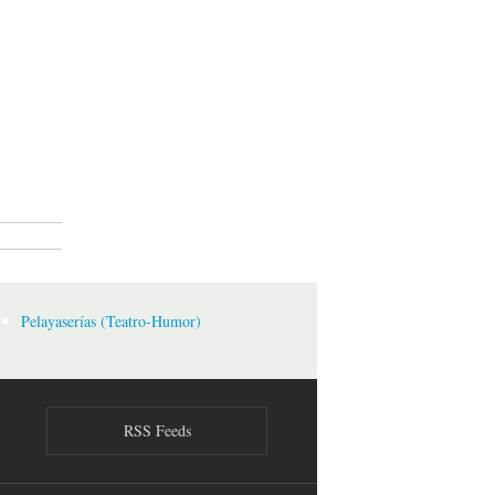
.(12 libros)
Pelayaserías (Teatro-Humor)
RSS Feeds