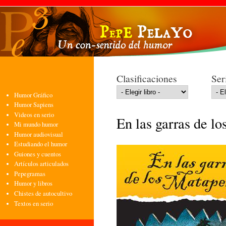
Pasa
con
pri
Clasificaciones
Ser
Humor Gráfico
Humor Sapiens
Videos en serio
En las garras de lo
Mi mundo humor
Humor audiovisual
Estudiando el humor
Guiones y cuentos
Artículos articulados
Pepegramas
Humor y libros
Chistes de autocultivo
Textos en serio