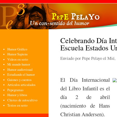
Pasa
con
pri
Celebrando Día Int
Escuela Estados Un
Humor Gráfico
Humor Sapiens
Enviado por
Pepe Pelayo
el Mié, 
Videos en serio
Mi mundo humor
Humor audiovisual
Estudiando el humor
El Día Internacional
Guiones y cuentos
Artículos articulados
del Libro Infantil es el
Pepegramas
Humor y libros
día 2 de abril
Chistes de autocultivo
(nacimiento de Hans
Textos en serio
Christian Andersen).