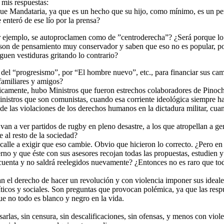
r mis respuestas:
ue Mandataria, ya que es un hecho que su hijo, como mínimo, es un per
 enteró de ese lío por la prensa?
r ejemplo, se autoproclamen como de ”centroderecha”? ¿Será porque lo 
que son de pensamiento muy conservador y saben que eso no es popular, p
guen vestiduras gritando lo contrario?
r del “progresismo”, por “El hombre nuevo”, etc., para financiar sus ca
 familiares y amigos?
áticamente, hubo Ministros que fueron estrechos colaboradores de Pino
nistros que son comunistas, cuando esa corriente ideológica siempre ha
de las violaciones de los derechos humanos en la dictadura militar, cua
 van a ver partidos de rugby en pleno desastre, a los que atropellan a gen
e al resto de la sociedad?
 calle a exigir que eso cambie. Obvio que hicieron lo correcto. ¿Pero en
no y que éste con sus asesores recojan todas las propuestas, estudien y
uenta y no saldrá reelegidos nuevamente? ¿Entonces no es raro que todo
an el derecho de hacer un revolución y con violencia imponer sus ideal
ticos y sociales. Son preguntas que provocan polémica, ya que las res
e no todo es blanco y negro en la vida.
las, sin censura, sin descalificaciones, sin ofensas, y menos con viole