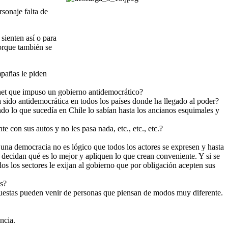
sonaje falta de
sienten así o para
orque también se
mpañas le piden
chet que impuso un gobierno antidemocrático?
 sido antidemocrática en todos los países donde ha llegado al poder?
ndo lo que sucedía en Chile lo sabían hasta los ancianos esquimales y
te con sus autos y no les pasa nada, etc., etc., etc.?
 una democracia no es lógico que todos los actores se expresen y hasta
 decidan qué es lo mejor y apliquen lo que crean conveniente. Y si se
s los sectores le exijan al gobierno que por obligación acepten sus
es?
puestas pueden venir de personas que piensan de modos muy diferente.
ncia.