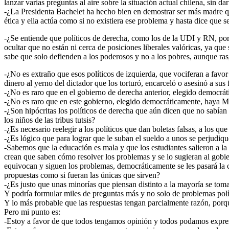
lanzar varias preguntas al aire sobre la situación actual chilena, sin da
-¿La Presidenta Bachelet ha hecho bien en demostrar ser más madre q
ética y ella actúa como si no existiera ese problema y hasta dice que se
-¿Se entiende que políticos de derecha, como los de la UDI y RN, po
ocultar que no están ni cerca de posiciones liberales valóricas, ya 
sabe que solo defienden a los poderosos y no a los pobres, aunque ras
-¿No es extraño que esos políticos de izquierda, que vociferan a favo
dinero al yerno del dictador que los torturó, encarceló o asesinó a sus
-¿No es raro que en el gobierno de derecha anterior, elegido democr
-¿No es raro que en este gobierno, elegido democráticamente, haya Mi
-¿Son hipócritas los políticos de derecha que aún dicen que no sabían 
los niños de las tribus tutsis?
-¿Es necesario reelegir a los políticos que dan boletas falsas, a los que
-¿Es lógico que para lograr que le suban el sueldo a unos se perjudiqu
-Sabemos que la educación es mala y que los estudiantes salieron a la
crean que saben cómo resolver los problemas y se lo sugieran al gobier
equivocan y siguen los problemas, democráticamente se les pasará la c
propuestas como si fueran las únicas que sirven?
-¿Es justo que unas minorías que piensan distinto a la mayoría se tom
Y podría formular miles de preguntas más y no solo de problemas polí
Y lo más probable que las respuestas tengan parcialmente razón, porqu
Pero mi punto es:
-Estoy a favor de que todos tengamos opinión y todos podamos expresar