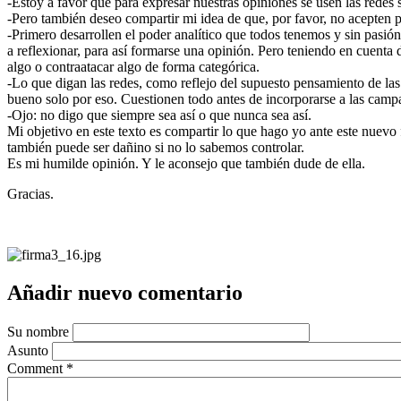
-Estoy a favor que para expresar nuestras opiniones se usen las redes 
-Pero también deseo compartir mi idea de que, por favor, no acepten p
-Primero desarrollen el poder analítico que todos tenemos y sin pasión
a reflexionar, para así formarse una opinión. Pero teniendo en cuenta 
algo o contraatacar algo de forma categórica.
-Lo que digan las redes, como reflejo del supuesto pensamiento de la
bueno solo por eso. Cuestionen todo antes de incorporarse a las campañ
-Ojo: no digo que siempre sea así o que nunca sea así.
Mi objetivo en este texto es compartir lo que hago yo ante este nuevo
también puede ser dañino si no lo sabemos controlar.
Es mi humilde opinión. Y le aconsejo que también dude de ella.
Gracias.
Añadir nuevo comentario
Su nombre
Asunto
Comment
*