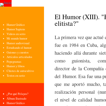
Pasa
con
pri
El Humor (XIII). "E
elitista?"
Humor Gráfico
Humor Sapiens
Videos en serio
La primera vez que actué e
Mi mundo humor
Humor audiovisual
fue en 1984 en Cuba, alg
Estudiando el humor
haciendo allá durante sie
Guiones y cuentos
Artículos articulados
como guionista, com
Pepegramas
Humor y libros
director de la Compañía
Chistes de autocultivo
del Humor. Esa fue una p
Textos en serio
que me aportó mucho, ta
realización personal (nu
¿Por qué Pelayos?
el nivel de calidad humor
Álbum Ilustrado
Humor Gráfico