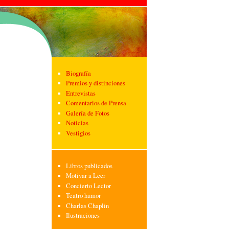
Biografía
Premios y distinciones
Entrevistas
Comentarios de Prensa
Galería de Fotos
Noticias
Vestigios
Libros publicados
Motivar a Leer
Concierto Lector
Teatro humor
Charlas Chaplin
Ilustraciones