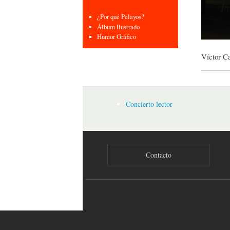
¿Por qué Pelayos?
Álbum Ilustrado
Humor Gráfico
Víctor C
Concierto lector
Contacto