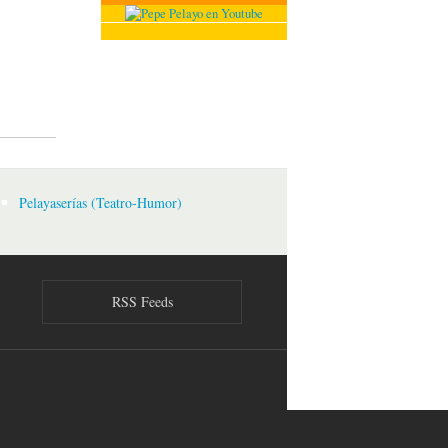
Pelayaserías (Teatro-Humor)
RSS Feeds