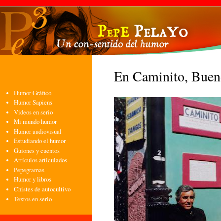
Pasa
con
pri
En Caminito, Bueno
Humor Gráfico
Humor Sapiens
Videos en serio
Mi mundo humor
Humor audiovisual
Estudiando el humor
Guiones y cuentos
Artículos articulados
Pepegramas
Humor y libros
Chistes de autocultivo
Textos en serio