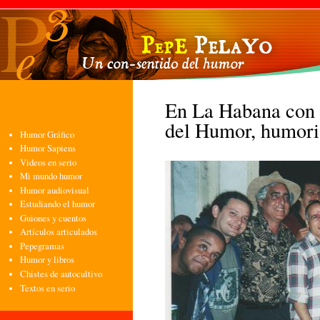
Pasa
con
pri
En La Habana con 
del Humor, humori
Humor Gráfico
Humor Sapiens
Videos en serio
Mi mundo humor
Humor audiovisual
Estudiando el humor
Guiones y cuentos
Artículos articulados
Pepegramas
Humor y libros
Chistes de autocultivo
Textos en serio