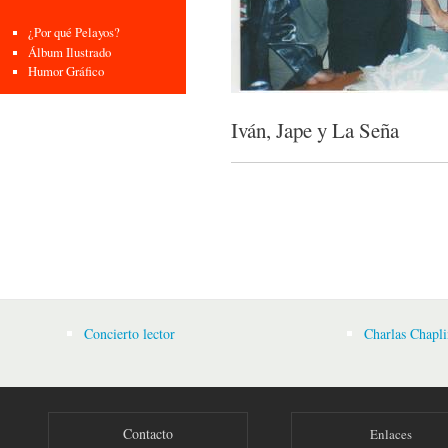
¿Por qué Pelayos?
Álbum Ilustrado
Humor Gráfico
Iván, Jape y La Seña
Concierto lector
Charlas Chapli
Contacto
Enlaces