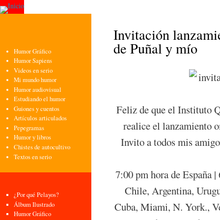
Pasa
con
pri
Invitación lanzami
de Puñal y mío
Humor Gráfico
Humor Sapiens
Videos en serio
Mi mundo humor
Humor audiovisual
Estudiando el humor
Feliz de que el Instituto
Guiones y cuentos
Artículos articulados
realice el lanzamiento o
Pepegramas
Humor y libros
Invito a todos mis amigo
Chistes de autocultivo
Textos en serio
7:00 pm hora de España | 
Chile, Argentina, Urugu
¿Por qué Pelayos?
Cuba, Miami, N. York., Ve
Álbum Ilustrado
Humor Gráfico