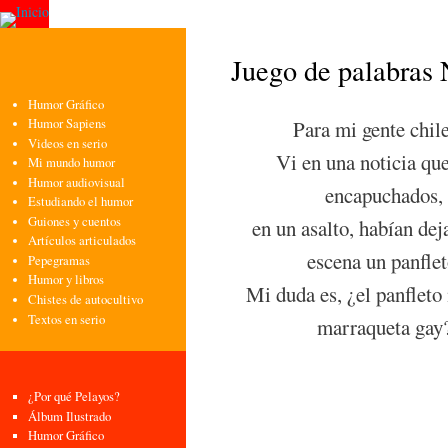
Pasa
con
pri
Juego de palabras 
Humor Gráfico
Para mi gente chil
Humor Sapiens
Videos en serio
Vi en una noticia qu
Mi mundo humor
Humor audiovisual
encapuchados,
Estudiando el humor
Guiones y cuentos
en un asalto, habían dej
Artículos articulados
escena un panflet
Pepegramas
Humor y libros
Mi duda es, ¿el panfleto
Chistes de autocultivo
Textos en serio
marraqueta gay
¿Por qué Pelayos?
Álbum Ilustrado
Humor Gráfico