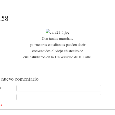
Pasar al
contenido
principal
158
Con tantas marchas,
ya nuestros estudiantes pueden decir
convencidos el viejo chistecito de
que estudiaron en la Universidad de la Calle.
 nuevo comentario
e
t
*