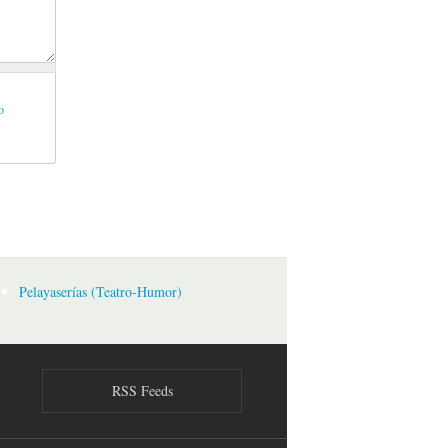
o
Pelayaserías (Teatro-Humor)
RSS Feeds