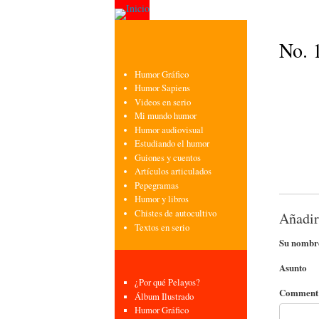
No. 
Humor Gráfico
Humor Sapiens
Videos en serio
Mi mundo humor
Humor audiovisual
Estudiando el humor
Guiones y cuentos
Artículos articulados
Pepegramas
Humor y libros
Chistes de autocultivo
Añadir
Textos en serio
Su nombr
Asunto
¿Por qué Pelayos?
Commen
Álbum Ilustrado
Humor Gráfico