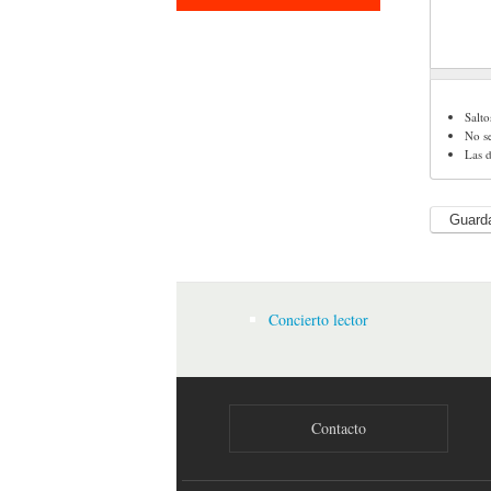
Salto
No s
Las d
Concierto lector
Contacto