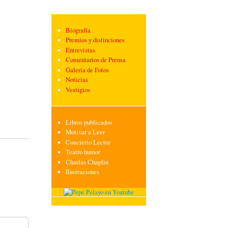
Biografía
Premios y distinciones
Entrevistas
Comentarios de Prensa
Galería de Fotos
Noticias
Vestigios
Libros publicados
Motivar a Leer
Concierto Lector
Teatro humor
Charlas Chaplin
Ilustraciones