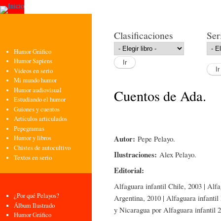
Pasa
con
pri
Clasificaciones
Ser
Humor Gráfico
Humor Sapiens
Videos en serio
Mi mundo humor
Humor audiovisual
Cuentos de Ada.
Estudiando el humor
Guiones y cuentos
Artículos articulados
Pepegramas
Autor:
Pepe Pelayo.
Humor y libros
Chistes de autocultivo
Ilustraciones:
Alex Pelayo.
Textos en serio
Editorial:
Alfaguara infantil Chile, 2003 | Alfa
¿Por qué Pelayos?
Argentina, 2010 | Alfaguara infanti
Álbum Ilustrado
y Nicaragua por Alfaguara infantil 
Humor Gráfico