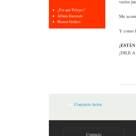
varios ju
¿Por qué Pelayos?
Me acomp
Álbum Ilustrado
Humor Gráfico
Y como la
¡ESTÁN
¡DILE A
Concierto lector
Contacto