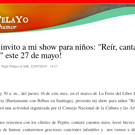
Pasar al
contenido
principal
invito a mi show para niños: "Reír, cant
r" este 27 de mayo!
r
Pepe Pelayo
el Sáb, 22/05/2010 - 14:17
y 30 a. m., del jueves 16 de este mes, en el marco de La Feria del Libro I
ia (Bustamante con Bilbao en Santiago), presento mi show para niños "Reí
 en una actividad organizada por el Consejo Nacional de la Cultura y las Ar
os reiremos con los chistes de Pepito, contaré cuentos míos, leeré breves
os de humor, cantaremos graciosas canciones infantiles y nos vamos a div