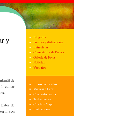
Biografía
ar y
Premios y distinciones
Entrevistas
Comentarios de Prensa
Galería de Fotos
Noticias
Vestigios
nfantil de
Libros publicados
r, cantar
Motivar a Leer
tes.
Concierto Lector
Teatro humor
Charlas Chaplin
 textos de
Ilustraciones
ertir con