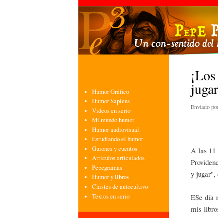
¡Los 
juga
Humor Gráfico
Humor Sapiens
Enviado po
Videos en serio
Mi mundo humor
Humor audiovisual
Estudiando el humor
Guiones y cuentos
A las 11 
Artículos articulados
Providenc
Pepegramas
y jugar",
Humor y libros
Chistes de autocultivo
Textos en serio
ESe día n
mis libr