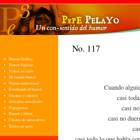
Pasa
con
pri
No. 117
Humor Gráfico
Humor Sapiens
Videos en serio
Mi mundo humor
Humor audiovisual
Cuando alguien
Estudiando el humor
Guiones y cuentos
casi toda
Artículos articulados
casi no
Pepegramas
Humor y libros
casi no duer
Chistes de autocultivo
Textos en serio
cas
casi todo lo que habla co