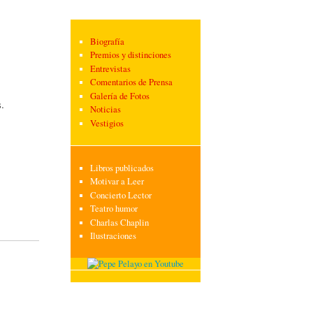
Biografía
Premios y distinciones
Entrevistas
Comentarios de Prensa
Galería de Fotos
s.
Noticias
Vestigios
Libros publicados
Motivar a Leer
Concierto Lector
Teatro humor
Charlas Chaplin
Ilustraciones