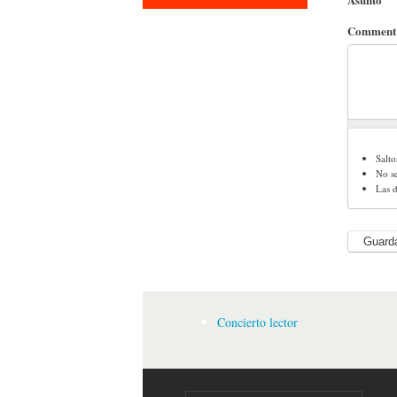
Commen
Salto
No s
Las d
Concierto lector