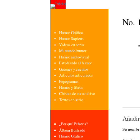
No. 
Humor Gráfico
Humor Sapiens
Videos en serio
"
Mi mundo humor
Humor audiovisual
Estudiando el humor
Guiones y cuentos
Artículos articulados
Pepegramas
Humor y libros
Chistes de autocultivo
Textos en serio
Añadir
¿Por qué Pelayos?
Su nombr
Álbum Ilustrado
Humor Gráfico
Asunto