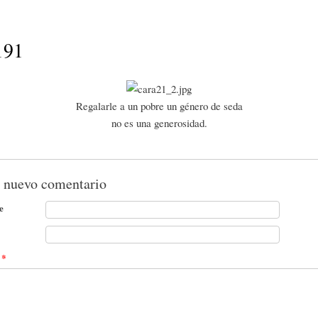
Pasar al
contenido
principal
191
Regalarle a un pobre un género de seda
no es una generosidad.
 nuevo comentario
e
t
*