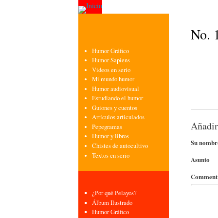
No. 
Humor Gráfico
Humor Sapiens
Videos en serio
Mi mundo humor
Humor audiovisual
Estudiando el humor
Guiones y cuentos
Artículos articulados
Añadir
Pepegramas
Humor y libros
Su nombr
Chistes de autocultivo
Textos en serio
Asunto
Commen
¿Por qué Pelayos?
Álbum Ilustrado
Humor Gráfico