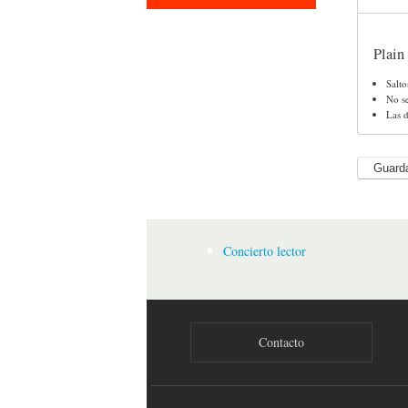
Plain 
Salto
No s
Las d
Concierto lector
Contacto