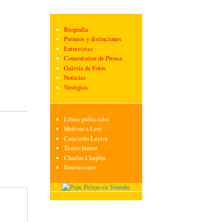
Biografía
Premios y distinciones
Entrevistas
Comentarios de Prensa
Galería de Fotos
Noticias
Vestigios
Libros publicados
Motivar a Leer
Concierto Lector
Teatro humor
Charlas Chaplin
Ilustraciones