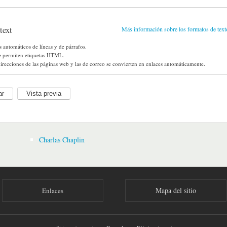
text
Más información sobre los formatos de text
s automáticos de líneas y de párrafos.
e permiten etiquetas HTML.
irecciones de las páginas web y las de correo se convierten en enlaces automáticamente.
Charlas Chaplin
Mapa del sitio
Enlaces