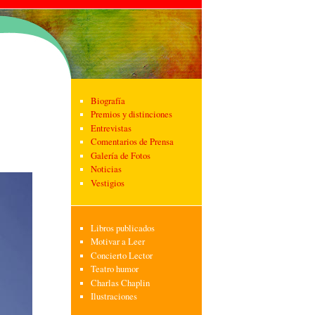
Biografía
Premios y distinciones
Entrevistas
Comentarios de Prensa
Galería de Fotos
Noticias
Vestigios
Libros publicados
Motivar a Leer
Concierto Lector
Teatro humor
Charlas Chaplin
Ilustraciones