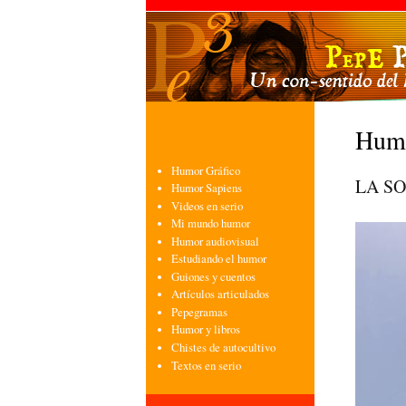
Humo
Humor Gráfico
LA SO
Humor Sapiens
Videos en serio
Mi mundo humor
Humor audiovisual
Estudiando el humor
Guiones y cuentos
Artículos articulados
Pepegramas
Humor y libros
Chistes de autocultivo
Textos en serio