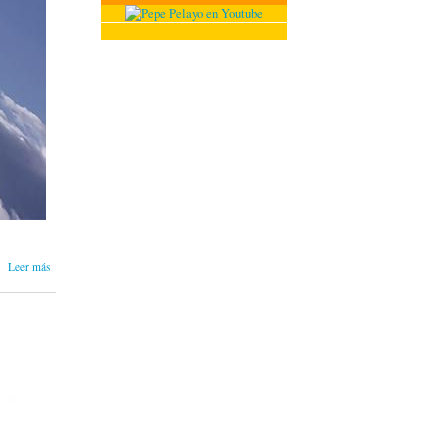
sobre LA
Leer más
SONRISA
GRÁFICA
| THE
GRAPHIC
SMILE