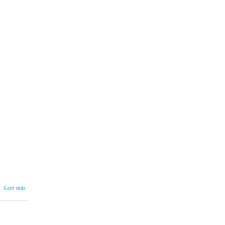
sobre LA
Leer más
SONRISA
GRÁFICA
| THE
GRAPHIC