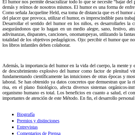
El humor nos permite desacralizar todo lo que se necesite “bajar del 
demás y reírnos de nosotros mismos. El humor es una forma de enfren
Como señala Jacqueline Held, esa toma de distancia que es el humor a
del placer que provoca, utilizar el humor, es imprescindible para traba
Desarrollar el sentido del humor en los niños, es desarrollarles la c
asegurándonos que lo hagan en un medio alegre, sano, festivo, atra
adivinanzas, disparates, canciones, onomatopeyas, utilizando la fantas
totalidad de los objetivos pedagógicos. Ojo: percibir el humor que no
los libros infantiles deben colaborar.
Además, la importancia del humor en la vida del cuerpo, la mente y e
de descubrimiento explosivo del humor como factor de plenitud vit
fundamentando científicamente las intuiciones de otras épocas y mo
laboral. Se han obtenido ya datos concretos que demuestran que la ri
risa, en el plano fisiológico, afecta diversos sistemas orgánicos-
organismo humano es total. Los beneficios en cuanto a salud, el comb
importantes de atención de este Método. En fin, el desarrollo personal
Biografía
Premios y distinciones
Entrevistas
Comentarios de Prensa