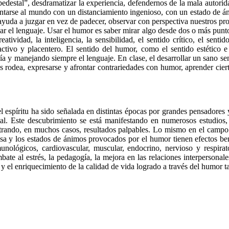
pedestal”, desdramatizar la experiencia, defendernos de la mala autorida
tarse al mundo con un distanciamiento ingenioso, con un estado de ánim
yuda a juzgar en vez de padecer, observar con perspectiva nuestros pro
jar el lenguaje. Usar el humor es saber mirar algo desde dos o más puntos 
reatividad, la inteligencia, la sensibilidad, el sentido crítico, el sen
ctivo y placentero. El sentido del humor, como el sentido estético e
ía y manejando siempre el lenguaje. En clase, el desarrollar un sano se
s rodea, expresarse y afrontar contrariedades con humor, aprender ciert
l espíritu ha sido señalada en distintas épocas por grandes pensadores 
al. Este descubrimiento se está manifestando en numerosos estudios,
strando, en muchos casos, resultados palpables. Lo mismo en el campo 
sa y los estados de ánimos provocados por el humor tienen efectos ben
inmunológicos, cardiovascular, muscular, endocrino, nervioso y respir
ate al estrés, la pedagogía, la mejora en las relaciones interpersonale
 y el enriquecimiento de la calidad de vida logrado a través del humor t