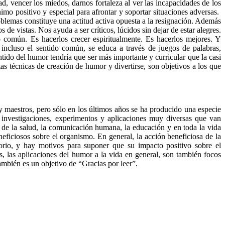
d, vencer los miedos, darnos fortaleza al ver las incapacidades de los
o positivo y especial para afrontar y soportar situaciones adversas.
blemas constituye una actitud activa opuesta a la resignación. Además
de vistas. Nos ayuda a ser críticos, lúcidos sin dejar de estar alegres.
tido común. Es hacerlos crecer espiritualmente. Es hacerlos mejores. Y
 incluso el sentido común, se educa a través de juegos de palabras,
ntido del humor tendría que ser más importante y curricular que la casi
as técnicas de creación de humor y divertirse, son objetivos a los que
y maestros, pero sólo en los últimos años se ha producido una especie
 investigaciones, experimentos y aplicaciones muy diversas que van
de la salud, la comunicación humana, la educación y en toda la vida
eficiosos sobre el organismo. En general, la acción beneficiosa de la
atorio, y hay motivos para suponer que su impacto positivo sobre el
s, las aplicaciones del humor a la vida en general, son también focos
ambién es un objetivo de “Gracias por leer”.