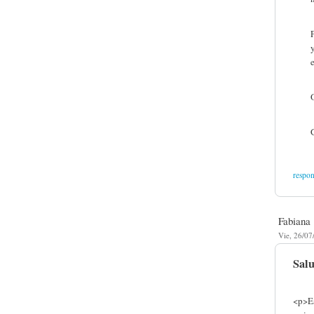
respo
Fabiana
Vie, 26/07
Salu
<p>Es