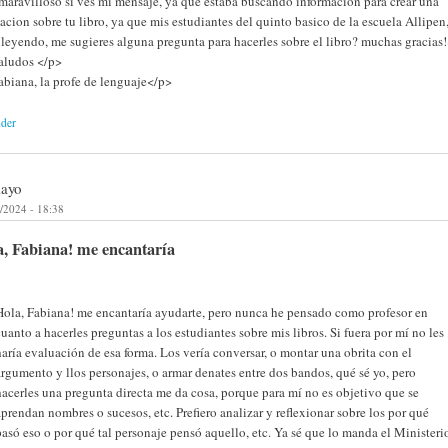
 maravilloso si ves mi mensaje, ya que estaba buscando informacion para crear una
acion sobre tu libro, ya que mis estudiantes del quinto basico de la escuela Allipen,
 leyendo, me sugieres alguna pregunta para hacerles sobre el libro? muchas gracias
aludos </p>
biana, la profe de lenguaje</p>
nder
layo
/2024 - 18:38
, Fabiana! me encantaría
Hola, Fabiana! me encantaría ayudarte, pero nunca he pensado como profesor en
cuanto a hacerles preguntas a los estudiantes sobre mis libros. Si fuera por mí no les
haría evaluación de esa forma. Los vería conversar, o montar una obrita con el
argumento y llos personajes, o armar denates entre dos bandos, qué sé yo, pero
hacerles una pregunta directa me da cosa, porque para mí no es objetivo que se
aprendan nombres o sucesos, etc. Prefiero analizar y reflexionar sobre los por qué
pasó eso o por qué tal personaje pensó aquello, etc. Ya sé que lo manda el Ministeri