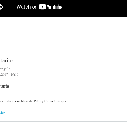
tarios
angulo
/2017 - 19:19
gunta
 a haber otro libro de Pato y Canarito?</p>
nder