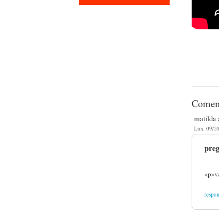
Comen
matilda 
Lun, 09/10
pre
<p>va
respo