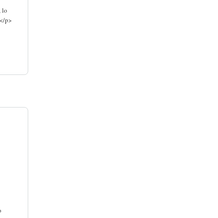
 lo
!</p>
o