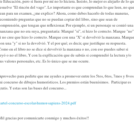
de Educación, pero si fuera por mí no lo hiciera. Insisto, lo mejor es alejarlo de lo q
resuelve "El rincón del vago". Lo importante es que comprendan lo que leen, no qu
lean para un examen, ¿me explico? Ahora, como debes hacerlo de todas maneras,
recomiendo preguntas que no se puedan copiar del libro, sino que sean de
comprensión, que tengan que reflexionar. Por ejemplo, si un personaje se comió una
manzana que no era suya, preguntaría: Marqué "sí", si hizo lo correcto. Marque "no"
si no cree que hizo lo correcto. Marque con una "X" si devolvió la manzana. Marqu
con una "y" si no la devolvió. Y el por qué; es decir, que justifique su respuesta.
Como en el libro no se dice si devolvió la manzana o no, con eso puedes saber si
leyó o no el libro, Y con la expllicación que de sabrás si comprendió la lectura y/o
sus valores personales, etc. Es lo único que se me ocurre.
Aprovecho para pedirte que me ayudes a promover entre los 5tos, 6tos, 7mos y 8vos
mi concurso de dibujos humorísticos. Los premios están buenísimos. Participar es
gratis. Y estas son las bases del concurso...
cartel-concurso-escolar-humor-sapiens-2024.pdf
Mil gracias por comunicarte conmigo y muchos éxitos!!