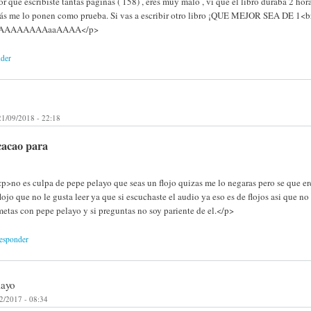
r qué escribiste tantas páginas ( 158) , eres muy malo , vi que el libro duraba 2 hor
s me lo ponen como prueba. Si vas a escribir otro libro ¡QUE MEJOR SEA DE 1<br
AAAAAAAAaaAAAA</p>
nder
21/09/2018 - 22:18
cacao para
<p>no es culpa de pepe pelayo que seas un flojo quizas me lo negaras pero se que er
flojo que no le gusta leer ya que si escuchaste el audio ya eso es de flojos asi que no 
metas con pepe pelayo y si preguntas no soy pariente de el.</p>
responder
layo
2/2017 - 08:34