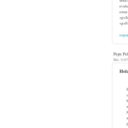
seria
evalu
estan
<p>S
<p>Fa
respo
Pepe Pe
Mié, 31/07
Hola