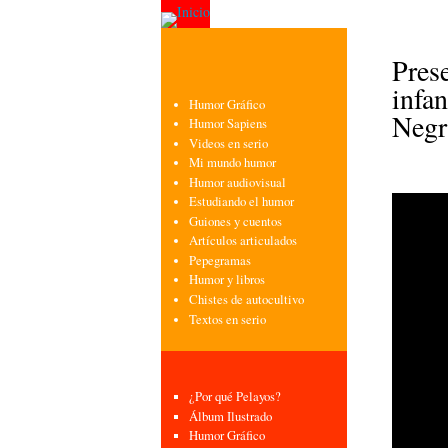
Pres
infan
Humor Gráfico
Negr
Humor Sapiens
Videos en serio
Mi mundo humor
Humor audiovisual
Estudiando el humor
Guiones y cuentos
Artículos articulados
Pepegramas
Humor y libros
Chistes de autocultivo
Textos en serio
¿Por qué Pelayos?
Álbum Ilustrado
Humor Gráfico