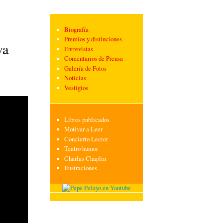
Biografía
Premios y distinciones
va
Entrevistas
Comentarios de Prensa
Galería de Fotos
Noticias
Vestigios
Libros publicados
Motivar a Leer
Concierto Lector
Teatro humor
Charlas Chaplin
Ilustraciones