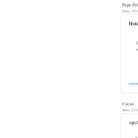
Pepe Pe
Dom, 15/1
Hola
respo
Cacao
Dom, 22/1
<p>P