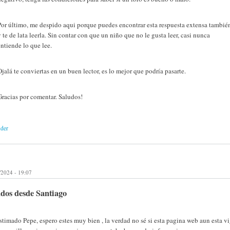
Por último, me despido aqui porque puedes encontrar esta respuesta extensa tambié
y te de lata leerla. Sin contar con que un niño que no le gusta leer, casi nunca
entiende lo que lee.
Ojalá te conviertas en un buen lector, es lo mejor que podría pasarte.
Gracias por comentar. Saludos!
nder
/2024 - 19:07
dos desde Santiago
timado Pepe, espero estes muy bien , la verdad no sé si esta pagina web aun esta vi