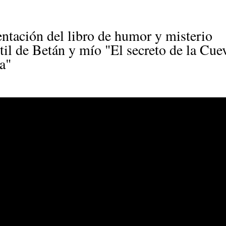
Pasar al
contenido
principal
entación del libro de humor y misterio
til de Betán y mío "El secreto de la Cue
a"