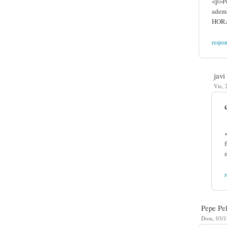
<p>Po
ademá
HOR
respo
javi
Vie, 
Pepe Pe
Dom, 03/1