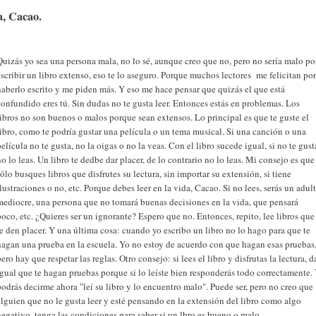
, Cacao.
Quizás yo sea una persona mala, no lo sé, aunque creo que no, pero no sería malo po
escribir un libro extenso, eso te lo aseguro. Porque muchos lectores me felicitan por
haberlo escrito y me piden más. Y eso me hace pensar que quizás el que está
confundido eres tú. Sin dudas no te gusta leer. Entonces estás en problemas. Los
libros no son buenos o malos porque sean extensos. Lo principal es que te guste el
libro, como te podría gustar una película o un tema musical. Si una canción o una
película no te gusta, no la oigas o no la veas. Con el libro sucede igual, si no te gust
no lo leas. Un libro te dedbe dar placer, de lo contrario no lo leas. Mi consejo es que
sólo busques libros que disfrutes su lectura, sin importar su extensión, si tiene
ilustraciones o no, etc. Porque debes leer en la vida, Cacao. Si no lees, serás un adul
mediocre, una persona que no tomará buenas decisiones en la vida, que pensará
poco, etc. ¿Quieres ser un ignorante? Espero que no. Entonces, repito, lee libros que
te den placer. Y una última cosa: cuando yo escribo un libro no lo hago para que te
hagan una prueba en la escuela. Yo no estoy de acuerdo con que hagan esas pruebas
pero hay que respetar las reglas. Otro consejo: si lees el libro y disfrutas la lectura, d
igual que te hagan pruebas porque si lo leíste bien responderás todo correctamente.
podrás decirme ahora "leí su libro y lo encuentro malo". Puede ser, pero no creo que
alguien que no le gusta leer y esté pensando en la extensión del libro como algo
negativo, tenga las condiciones para saber si un lbro es bueno o malo.