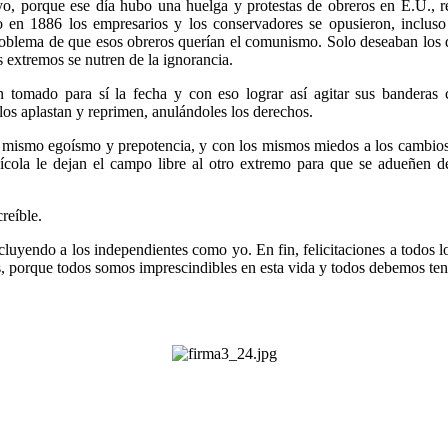
ayo, porque ese día hubo una huelga y protestas de obreros en E.U.,
o en 1886 los empresarios y los conservadores se opusieron, inclus
 problema de que esos obreros querían el comunismo. Solo deseaban los
s extremos se nutren de la ignorancia.
n tomado para sí la fecha y con eso lograr así agitar sus banderas
los aplastan y reprimen, anulándoles los derechos.
 mismo egoísmo y prepotencia, y con los mismos miedos a los cambios,
nícola le dejan el campo libre al otro extremo para que se adueñen d
reíble.
cluyendo a los independientes como yo. En fin, felicitaciones a todos 
ales, porque todos somos imprescindibles en esta vida y todos debemos t