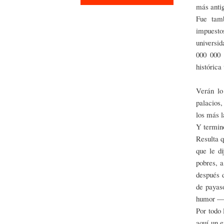
más anti
Fue tamb
impuesto
universi
000 000 
histórica
Verán lo
palacios,
los más 
Y termino
Resulta q
que le di
pobres, a
después 
de payaso
humor —s
Por todo 
aquí un e