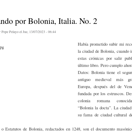
Pasar al
contenido
principal
ndo por Bolonia, Italia. No. 2
r
Pepe Pelayo
el Jue, 13/07/2023 - 06:44
Había prometido subir mi reco
la ciudad de Bolonia, cuando 
estas crónicas por salir pub
último libro. Pero cumplo ahor
Datos: Bolonia tiene el segu
antiguo medieval más gr
Europa, después del de Ven
fundada por los estruscos. De
colonia romana conoci
“Bolonia la docta”. La ciudad
su fama de ciudad cultural d
 o Estatutos de Bolonia, redactados en 1248, son el documento masónico