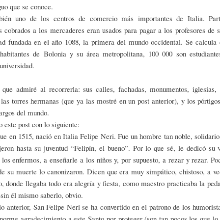
guo que se conoce.
ién uno de los centros de comercio más importantes de Italia. Par
s cobrados a los mercaderes eran usados para pagar a los profesores de 
dad fundada en el año 1088, la primera del mundo occidental. Se calcula 
habitantes de Bolonia y su área metropolitana, 100 000 son estudiante
 universidad.
 que admiré al recorrerla: sus calles, fachadas, monumentos, iglesias, b
 las torres hermanas (que ya las mostré en un post anterior), y los pórtigo
largos del mundo.
 este post con lo siguiente:
ue en 1515, nació en Italia Felipe Neri. Fue un hombre tan noble, solidario
jeron hasta su juventud “Felipín, el bueno”. Por lo que sé, le dedicó su 
 los enfermos, a enseñarle a los niños y, por supuesto, a rezar y rezar. P
de su muerte lo canonizaron. Dicen que era muy simpático, chistoso, a ve
, donde llegaba todo era alegría y fiesta, como maestro practicaba la ped
in él mismo saberlo, obvio.
lo anterior, San Felipe Neri se ha convertido en el patrono de los humoris
norme agradecimiento a este Santo por proteger (son tan pocos los que lo