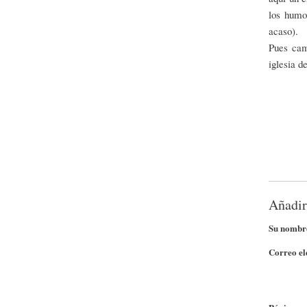
los humo
acaso).
Pues cam
iglesia d
Añadir
Su nombr
Correo el