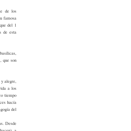
te de los
su famosa
que del 1
s de esta
asílicas,
s, que son
 y alegre,
vida a los
oco tiempo
ces hacía
agogía del
tas. Desde
 hacen), a