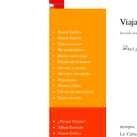
Viaja
Humor Gráfico
Enviado po
Humor Sapiens
Videos en serio
Mi mundo humor
Humor audiovisual
Estudiando el humor
Guiones y cuentos
Artículos articulados
Pepegramas
Humor y libros
Chistes de autocultivo
Textos en serio
¿Por qué Pelayos?
tiempos.
Álbum Ilustrado
La Carta
Humor Gráfico