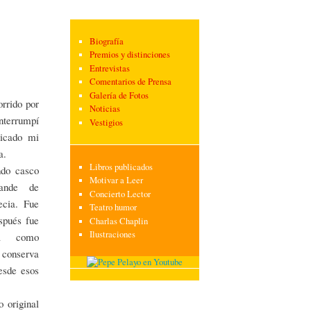
Biografía
Premios y distinciones
Entrevistas
Comentarios de Prensa
Galería de Fotos
rrido por
Noticias
interrumpí
Vestigios
licado mi
a.
Libros publicados
ndo casco
Motivar a Leer
ande de
Concierto Lector
ecia. Fue
Teatro humor
spués fue
Charlas Chaplin
Ilustraciones
da como
 conserva
esde esos
 original