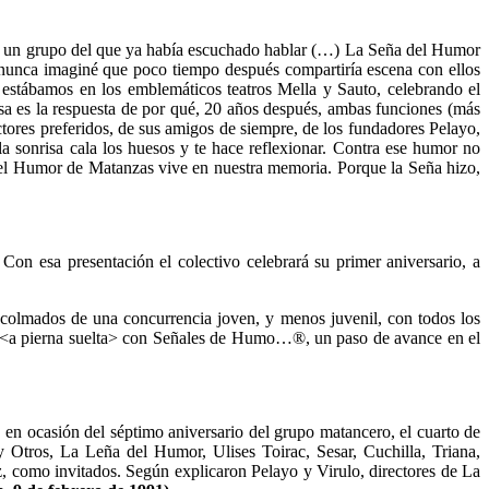
x a un grupo del que ya había escuchado hablar (…) La Seña del Humor
 nunca imaginé que poco tiempo después compartiría escena con ellos
tábamos en los emblemáticos teatros Mella y Sauto, celebrando el
 Esa es la respuesta de por qué, 20 años después, ambas funciones (más
actores preferidos, de sus amigos de siempre, de los fundadores Pelayo,
sonrisa cala los huesos y te hace reflexionar. Contra ese humor no
 del Humor de Matanzas vive en nuestra memoria. Porque la Seña hizo,
n esa presentación el colectivo celebrará su primer aniversario, a
 colmados de una concurrencia joven, y menos juvenil, con todos los
s <a pierna suelta> con Señales de Humo…®, un paso de avance en el
 en ocasión del séptimo aniversario del grupo matancero, el cuarto de
tros, La Leña del Humor, Ulises Toirac, Sesar, Cuchilla, Triana,
 como invitados. Según explicaron Pelayo y Virulo, directores de La