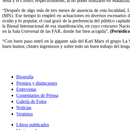
Seña y el Centro, respectivamente, al no poder realizarlo en Matanzas, 
“Después de algo más de tres meses de ausencia de esta localidad, 
(MN). Ese tiempo lo empleó en actuaciones en diversos escenarios 
oculto y lo popular, el cual gozó de la preferencia del público capi
la Bienal Internacional de esa manifestación, en cuyo concurso Naci
en la Sala Universal de las FAR, donde fue bien acogida”.
(Periódico
“Con buen paso entró en la gigante sala del Karl Marx el grupo La
buen humor, chistes ingeniosos y sobre todo un buen trabajo del lengu
Páginas
Biografía
Premios y distinciones
Entrevistas
Comentarios de Prensa
Galería de Fotos
Noticias
Vestigios
Libros publicados