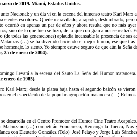
marzo de 2019. Miami, Estados Unidos.
onjunto Nacional; y un día vi en la escena del inmenso teatro Karl Mar
xcelentes escritores. Quedé maravillado, atrapado, deslumbrado, pero
currió en apenas un par de años y ahora resulta que no más ayer es
tros, sino de lo que bien se hizo, de lo que con gran amor se realizó.
co (de todas las generaciones) aplaudía incansable la presencia de sus 
anzas (…) se ha divertido haciendo el mejor humor, ese que tras la 
 ese homenaje, lo siento. Yo siempre estuve seguro de que aún la Seña
, 25 de enero de 2004).
omingo llevará a la escena del Sauto La Seña del Humor matancera. Co
de enero de 1985).
tro Karl Marx; desde la platea baja hasta el segundo balcón se vieron
chos en el espectáculo de la popular agrupación matancera (…) Reímo
e se desarrolla en el Centro Promotor del Humor Cine Teatro Acapulco,
s Matanzano (…) competirán Fonotareco, Remanga la Tuerca, Nos y O
anca con Eleuterio González (Telo), José Pelayo y Jorge Luis Sánchez,