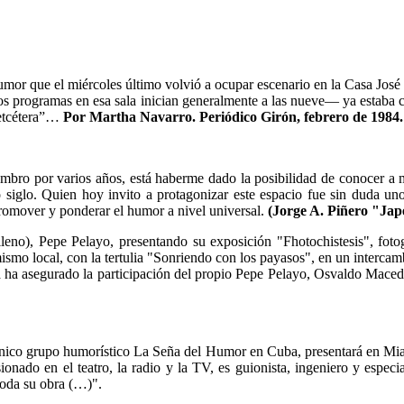
Humor que el miércoles último volvió a ocupar escenario en la Casa Jos
os programas en esa sala inician generalmente a las nueve— ya estaba c
, etcétera”…
Por Martha Navarro. Periódico Girón, febrero de 1984.
iembro por varios años, está haberme dado la posibilidad de conocer a
o siglo. Quien hoy invito a protagonizar este espacio fue sin duda un
romover y ponderar el humor a nivel universal.
(Jorge A. Piñero "Jap
chileno), Pepe Pelayo, presentando su exposición "Fhotochistesis", f
mismo local, con la tertulia "Sonriendo con los payasos", en un intercam
ya ha asegurado la participación del propio Pepe Pelayo, Osvaldo Macedo
icónico grupo humorístico La Seña del Humor en Cuba, presentará en Mi
ionado en el teatro, la radio y la TV, es guionista, ingeniero y especi
toda su obra (…)".