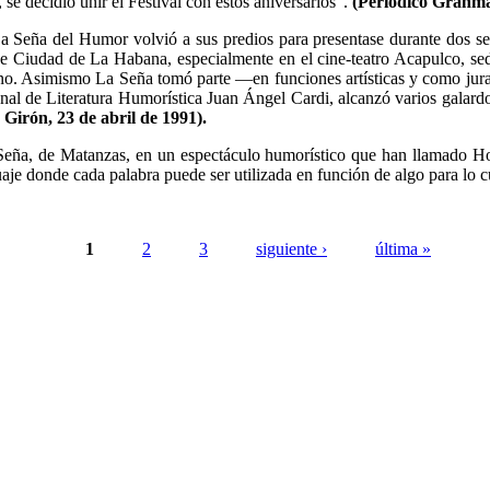
se decidió unir el Festival con estos aniversarios”.
(Periódico Granma,
La Seña del Humor volvió a sus predios para presentase durante dos se
de Ciudad de La Habana, especialmente en el cine-teatro Acapulco, se
talino. Asimismo La Seña tomó parte —en funciones artísticas y como j
onal de Literatura Humorística Juan Ángel Cardi, alcanzó varios galard
 Girón, 23 de abril de 1991).
 Seña, de Matanzas, en un espectáculo humorístico que han llamado H
aje donde cada palabra puede ser utilizada en función de algo para lo 
1
2
3
siguiente ›
última »