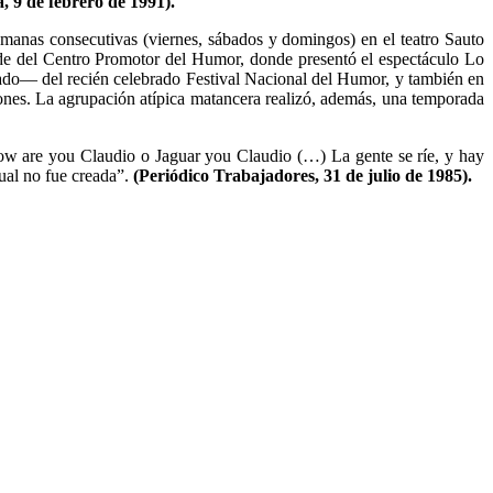
 9 de febrero de 1991).
manas consecutivas (viernes, sábados y domingos) en el teatro Sauto
de del Centro Promotor del Humor, donde presentó el espectáculo Lo
urado— del recién celebrado Festival Nacional del Humor, y también en
ones. La agrupación atípica matancera realizó, además, una temporada
ow are you Claudio o Jaguar you Claudio (…) La gente se ríe, y hay
cual no fue creada”.
(Periódico Trabajadores, 31 de julio de 1985).