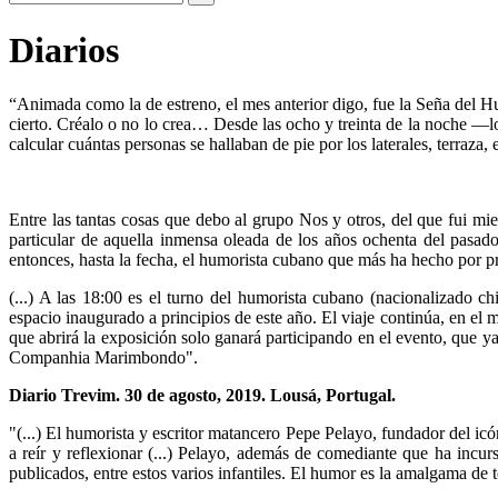
Diarios
“Animada como la de estreno, el mes anterior digo, fue la Seña del 
cierto. Créalo o no lo crea… Desde las ocho y treinta de la noche —l
calcular cuántas personas se hallaban de pie por los laterales, terraza
Entre las tantas cosas que debo al grupo Nos y otros, del que fui m
particular de aquella inmensa oleada de los años ochenta del pasad
entonces, hasta la fecha, el humorista cubano que más ha hecho por p
(...) A las 18:00 es el turno del humorista cubano (nacionalizado 
espacio inaugurado a principios de este año. El viaje continúa, en el 
que abrirá la exposición solo ganará participando en el evento, que 
Companhia Marimbondo".
Diario Trevim. 30 de agosto, 2019. Lousá, Portugal.
"(...) El humorista y escritor matancero Pepe Pelayo, fundador del 
a reír y reflexionar (...) Pelayo, además de comediante que ha incurs
publicados, entre estos varios infantiles. El humor es la amalgama de 