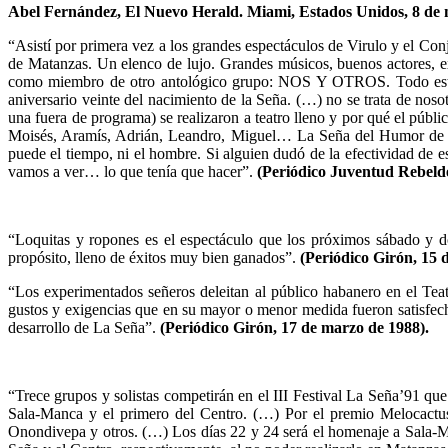
Abel Fernández, El Nuevo Herald. Miami, Estados Unidos, 8 de 
“Asistí por primera vez a los grandes espectáculos de Virulo y el C
de Matanzas. Un elenco de lujo. Grandes músicos, buenos actores, e
como miembro de otro antológico grupo: NOS Y OTROS. Todo esto o
aniversario veinte del nacimiento de la Seña. (…) no se trata de noso
una fuera de programa) se realizaron a teatro lleno y por qué el públi
Moisés, Aramís, Adrián, Leandro, Miguel… La Seña del Humor de Mat
puede el tiempo, ni el hombre. Si alguien dudó de la efectividad de
vamos a ver… lo que tenía que hacer”.
(Periódico Juventud Rebelde
“Loquitas y ropones es el espectáculo que los próximos sábado y d
propósito, lleno de éxitos muy bien ganados”.
(Periódico Girón, 15 
“Los experimentados señeros deleitan al público habanero en el Tea
gustos y exigencias que en su mayor o menor medida fueron satisfe
desarrollo de La Seña”.
(Periódico Girón, 17 de marzo de 1988).
“Trece grupos y solistas competirán en el III Festival La Seña’91 qu
Sala-Manca y el primero del Centro. (…) Por el premio Melocactu
Onondivepa y otros. (…) Los días 22 y 24 será el homenaje a Sala-M