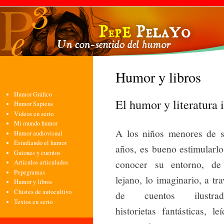
Pasa
con
pri
Humor y libros
Humor Gráfico
El humor y literatura 
Humor Sapiens
Videos en serio
Mi mundo humor
A los niños menores de s
Humor audiovisual
Estudiando el humor
años, es bueno estimularlo
Guiones y cuentos
conocer su entorno, de
Artículos articulados
Pepegramas
lejano, lo imaginario, a tra
Humor y libros
Chistes de autocultivo
de cuentos ilustrad
Textos en serio
historietas fantásticas, leí