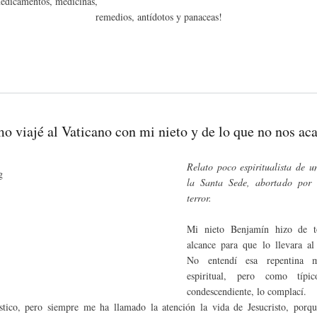
edicamentos, medicinas,
remedios, antídotos y panaceas!
o viajé al Vaticano con mi nieto y de lo que no nos aca
Relato poco espiritualista de u
la Santa Sede, abortado por 
terror.
Mi nieto Benjamín hizo de 
alcance para que lo llevara al
No entendí esa repentina m
espiritual, pero como típi
condescendiente, lo complací.
tico, pero siempre me ha llamado la atención la vida de Jesucristo, porq