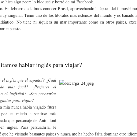
uso hice algo peor: lo bloqueé y borré de mi Facebook.
o. En febrero decidimos conocer Brasil, aprovechando la época del famosísimo
 muy singular. Tiene uno de los litorales más extensos del mundo y es bañado s
lántico. No tiene ni siquiera un mar importante como en otros países, exc
or supuesto.
itamos hablar inglés para viajar?
 el inglés que el español? ¿Cuál
de más fácil? ¿Prefieres el
 o el inglisñol? ¿Son necesarias
eguntas para viajar?
 mía nunca había viajado fuera
, por su miedo a sentirse más
ada que personaje de Antonioni
er inglés. Para persuadirla, le
 que he visitado bastantes países y nunca me ha hecho falta dominar otro idio