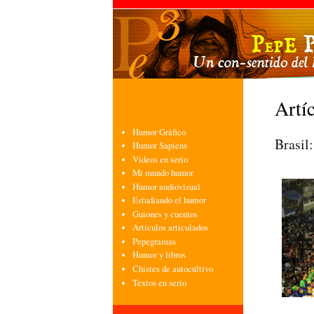
Artíc
Humor Gráfico
Brasil
Humor Sapiens
Videos en serio
Mi mundo humor
Humor audiovisual
Estudiando el humor
Guiones y cuentos
Artículos articulados
Pepegramas
Humor y libros
Chistes de autocultivo
Textos en serio