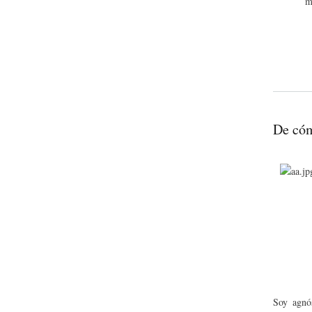
m
De cóm
Soy agnós