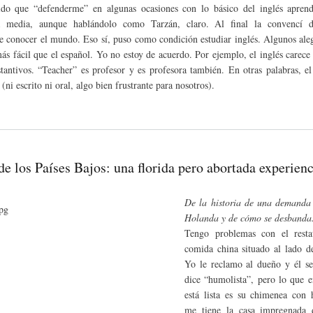
ido que “defenderme” en algunas ocasiones con lo básico del inglés apren
a media, aunque hablándolo como Tarzán, claro. Al final la convencí 
e conocer el mundo. Eso sí, puso como condición estudiar inglés. Algunos ale
ás fácil que el español. Yo no estoy de acuerdo. Por ejemplo, el inglés carece
stantivos. “Teacher” es profesor y es profesora también. En otras palabras, el
 (ni escrito ni oral, algo bien frustrante para nosotros).
de los Países Bajos: una florida pero abortada experienc
De la historia de una demanda
Holanda y de cómo se desbanda
Tengo problemas con el resta
comida china situado al lado d
Yo le reclamo al dueño y él s
dice “humolista”, pero lo que e
está lista es su chimenea con
me tiene la casa impregnada 