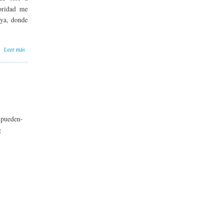
oridad me
aya, donde
sobre
Leer más
Reino de
los Países
Bajos: una
florida
pero
abortada
experiencia