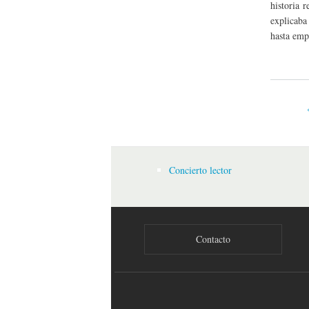
historia 
explicaba
hasta empa
Página
Concierto lector
Contacto