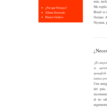
más, incl
Me explic
¿Por qué Pelayos?
Brasil es
Álbum Ilustrado
Océano At
Humor Gráfico
Neymar, p
¿Neces
¿Es mejor
se apren
spanglish
tantas pr
Una amiga
del país
incomunic
al no sab
argumenté