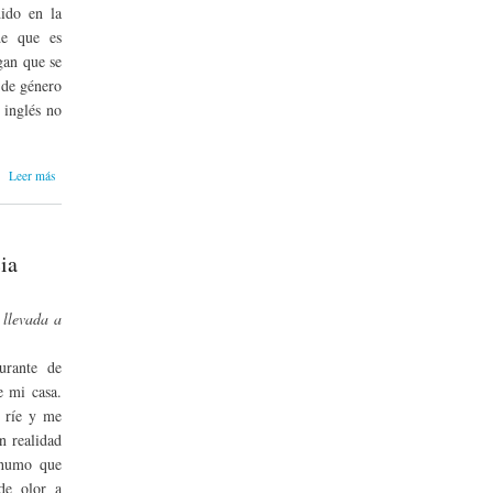
dido en la
de que es
gan que se
 de género
 inglés no
sobre
Leer más
¿Necesitamos
hablar inglés
para viajar?
ia
 llevada a
.
urante de
e mi casa.
e ríe y me
n realidad
 humo que
de olor a