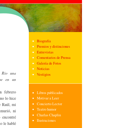
Biografía
Premios y distinciones
Entrevistas
Comentarios de Prensa
Galería de Fotos
Noticias
 Río una
Vestigios
rse en un
en febrero
Libros publicados
 no lo hice
Motivar a Leer
Concierto Lector
e Raúl, mi
Teatro humor
murió, ni
Charlas Chaplin
o encontré
Ilustraciones
o le hablé