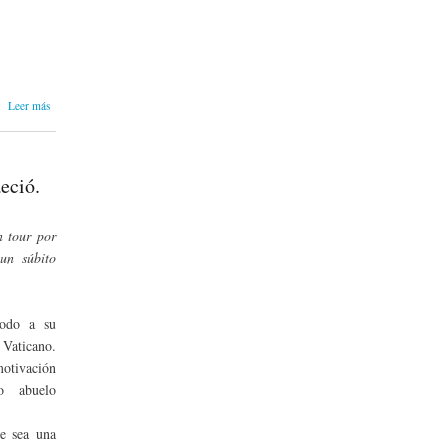
sobre
Leer más
¡Otro
producto
del Doctor
Tuga!
eció.
(No. 6).
n tour por
un súbito
todo a su
 Vaticano.
otivación
co abuelo
ue sea una