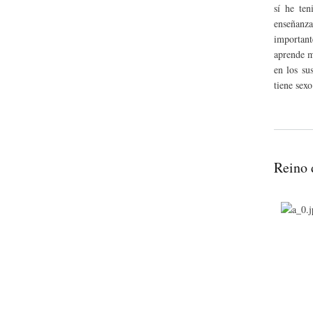
sí he ten
enseñanz
important
aprende m
en los su
tiene sexo
Reino 