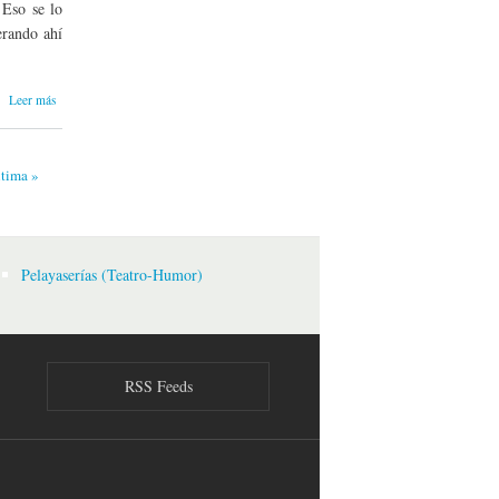
 Eso se lo
erando ahí
sobre De
Leer más
cómo
viajé al
Vaticano
ltima »
con mi
nieto y de
lo que no
nos
acaeció.
Pelayaserías (Teatro-Humor)
RSS Feeds