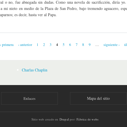
real o no, fue abnegada sin dudas. Como una novela de sacrificción, diría yo.
 a mi nieto en medio de la Plaza de San Pedro, bajo tremendo aguacero, esp
parnos; es decir, hasta ver al Papa.
4
« primera
‹ anterior
1
2
3
5
6
7
8
9
…
siguiente ›
ú
s
Charlas Chaplin
Mapa del sitio
Enlaces
Sitio web creado en
Drupal
por:
Fábrica de webs