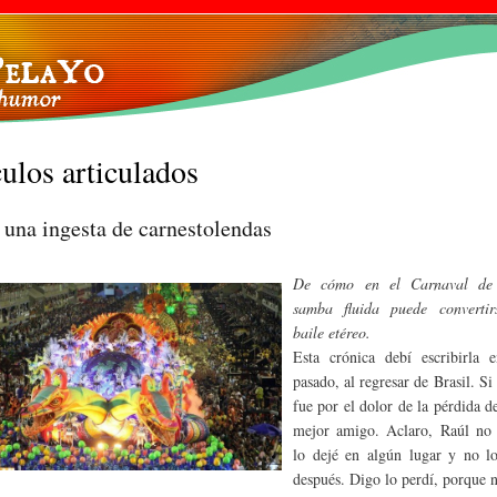
Pasar al
contenido
principal
ulos articulados
: una ingesta de carnestolendas
De cómo en el Carnaval de
samba fluida puede converti
baile etéreo.
Esta crónica debí escribirla 
pasado, al regresar de Brasil. Si
fue por el dolor de la pérdida d
mejor amigo. Aclaro, Raúl no 
lo dejé en algún lugar y no l
después. Digo lo perdí, porque n