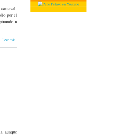
 carnaval.
ólo por el
eptuando a
sobre Brasil:
Leer más
una ingesta de
carnestolendas
ma, aunque