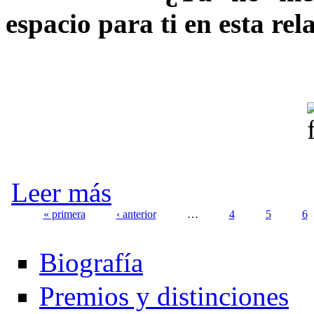
espacio para ti en esta rel
sobre Cuento hiperbreve No. 3
Leer más
« primera
‹ anterior
…
4
5
6
Páginas
Biografía
Premios y distinciones